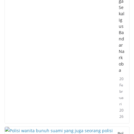
ga
Se
kal
ig
us
Ba
nd
ar
Na
rk
ob
a
20
Fe
br
ua
ri
20
26
Pol