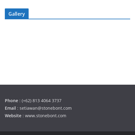
Gallery
Phone
: (+62) 813 4064 3737
Email
: setiawan@stonebont.com
Website
: www.stonebont.com