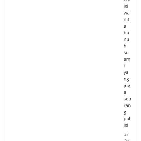
isi
wa
nit
a
bu
nu
h
su
am
i
ya
ng
jug
a
seo
ran
g
pol
isi
27
De