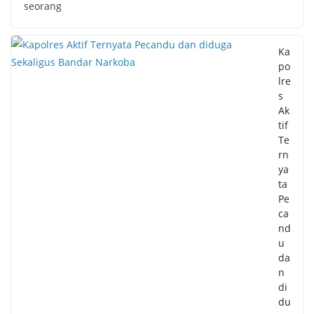
seorang
Ka
po
lre
s
Ak
tif
Te
rn
ya
ta
Pe
ca
nd
u
da
n
di
du