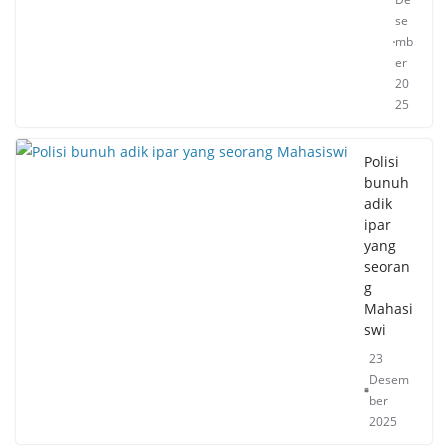
se
mb
er
20
25
Polisi
bunuh
adik
ipar
yang
seoran
g
Mahasi
swi
23
Desem
ber
2025