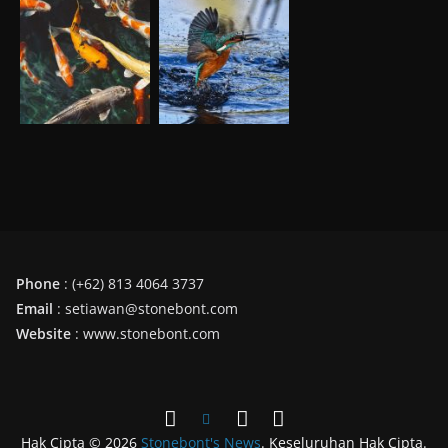
Phone
: (+62) 813 4064 3737
Email
: setiawan@stonebont.com
Website
: www.stonebont.com
Hak Cipta © 2026
Stonebont's News
. Keseluruhan Hak Cipta.